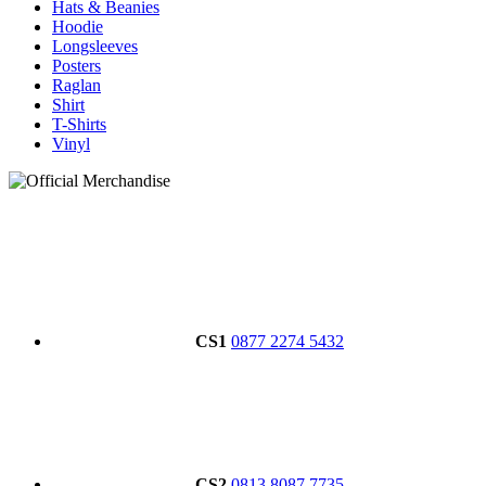
Hats & Beanies
Hoodie
Longsleeves
Posters
Raglan
Shirt
T-Shirts
Vinyl
CS1
0877 2274 5432
CS2
0813 8087 7735