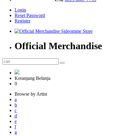
Login
Reset Password
Register
Official Merchandise
Keranjang Belanja
0
Browse by Artist
a
b
c
d
e
f
g