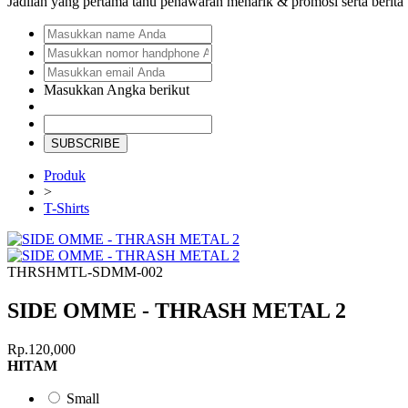
Jadilah yang pertama tahu penawaran menarik & promosi serta berita
Masukkan Angka berikut
SUBSCRIBE
Produk
>
T-Shirts
THRSHMTL-SDMM-002
SIDE OMME - THRASH METAL 2
Rp.120,000
HITAM
Small