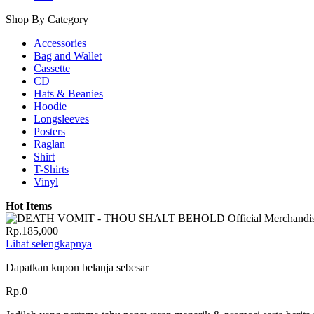
Shop By Category
Accessories
Bag and Wallet
Cassette
CD
Hats & Beanies
Hoodie
Longsleeves
Posters
Raglan
Shirt
T-Shirts
Vinyl
Hot Items
Rp.185,000
Lihat selengkapnya
Dapatkan kupon belanja sebesar
Rp.0