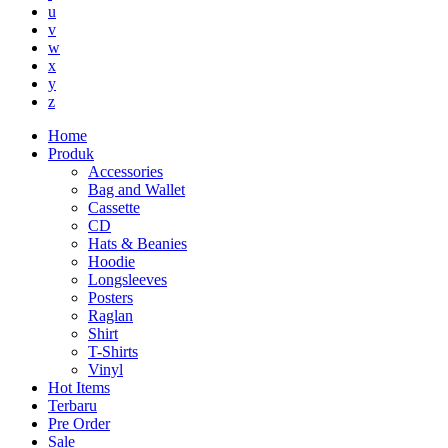
u
v
w
x
y
z
Home
Produk
Accessories
Bag and Wallet
Cassette
CD
Hats & Beanies
Hoodie
Longsleeves
Posters
Raglan
Shirt
T-Shirts
Vinyl
Hot Items
Terbaru
Pre Order
Sale