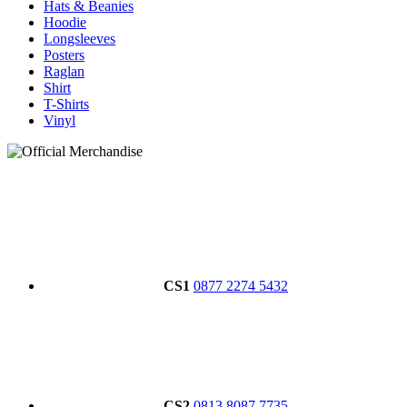
Hats & Beanies
Hoodie
Longsleeves
Posters
Raglan
Shirt
T-Shirts
Vinyl
CS1
0877 2274 5432
CS2
0813 8087 7735