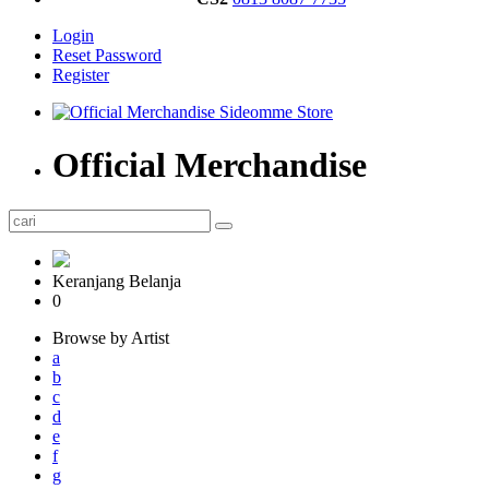
Login
Reset Password
Register
Official Merchandise
Keranjang Belanja
0
Browse by Artist
a
b
c
d
e
f
g