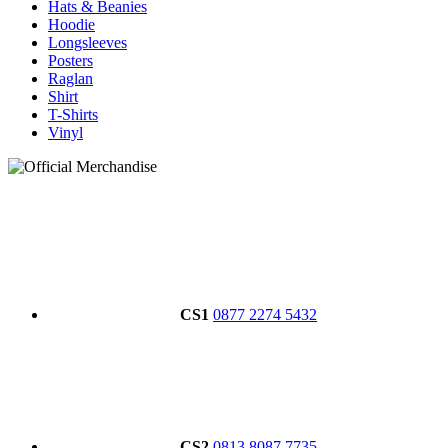
Hats & Beanies
Hoodie
Longsleeves
Posters
Raglan
Shirt
T-Shirts
Vinyl
CS1
0877 2274 5432
CS2
0813 8087 7735