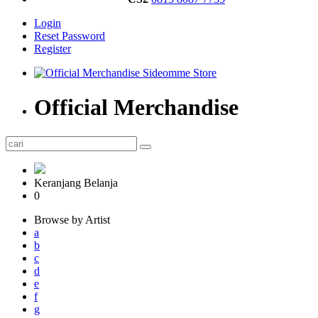
Login
Reset Password
Register
Official Merchandise
Keranjang Belanja
0
Browse by Artist
a
b
c
d
e
f
g