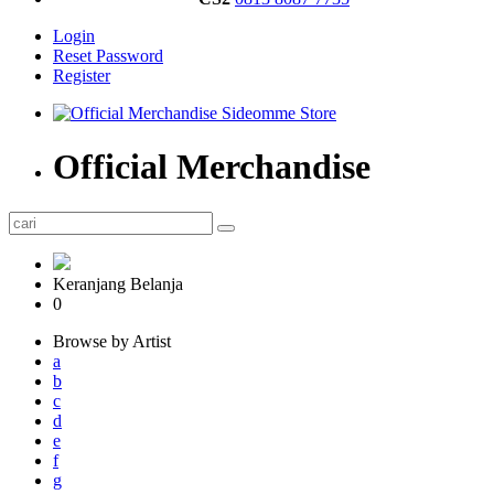
Login
Reset Password
Register
Official Merchandise
Keranjang Belanja
0
Browse by Artist
a
b
c
d
e
f
g