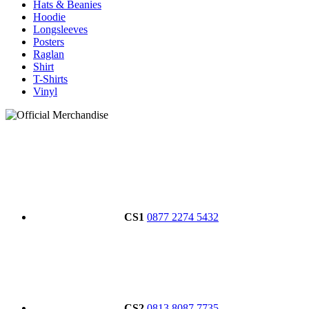
Hats & Beanies
Hoodie
Longsleeves
Posters
Raglan
Shirt
T-Shirts
Vinyl
CS1
0877 2274 5432
CS2
0813 8087 7735