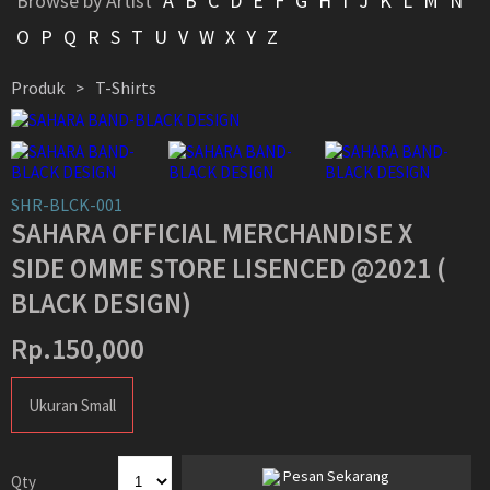
Browse by Artist
A
B
C
D
E
F
G
H
I
J
K
L
M
N
O
P
Q
R
S
T
U
V
W
X
Y
Z
Produk
T-Shirts
>
SHR-BLCK-001
SAHARA OFFICIAL MERCHANDISE X
SIDE OMME STORE LISENCED @2021 (
BLACK DESIGN)
Rp.150,000
Ukuran Small
Pesan Sekarang
Qty