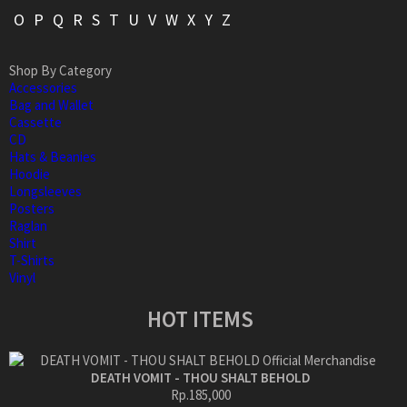
O
P
Q
R
S
T
U
V
W
X
Y
Z
Shop By Category
Accessories
Bag and Wallet
Cassette
CD
Hats & Beanies
Hoodie
Longsleeves
Posters
Raglan
Shirt
T-Shirts
Vinyl
HOT ITEMS
DEATH VOMIT - THOU SHALT BEHOLD
Rp.185,000