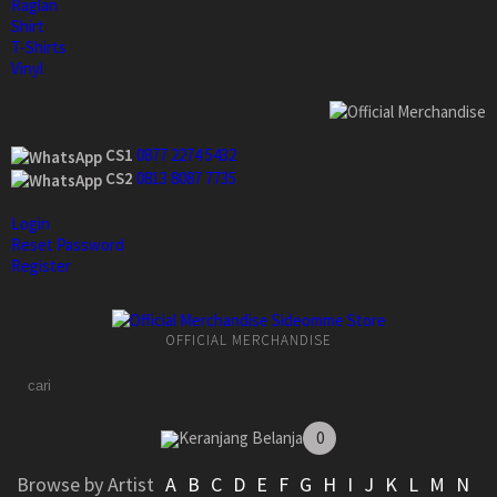
Raglan
Shirt
T-Shirts
Vinyl
CS1
0877 2274 5432
CS2
0813 8087 7735
Login
Reset Password
Register
OFFICIAL MERCHANDISE
Keranjang Belanja
0
Browse by Artist
A
B
C
D
E
F
G
H
I
J
K
L
M
N