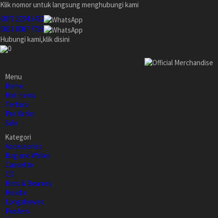
Klik nomor untuk langsung menghubungi kami
0877 2274 5432
0813 8087 7735
Hubungi kami,klik disini
0
Menu
Home
Hot Items
Terbaru
Pre Order
Sale
Kategori
Accessories
Bag and Wallet
Cassette
CD
Hats & Beanies
Hoodie
Longsleeves
Posters