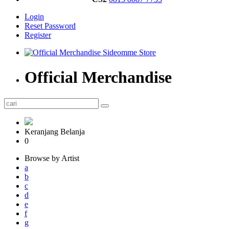
Login
Reset Password
Register
Official Merchandise
Keranjang Belanja
0
Browse by Artist
a
b
c
d
e
f
g