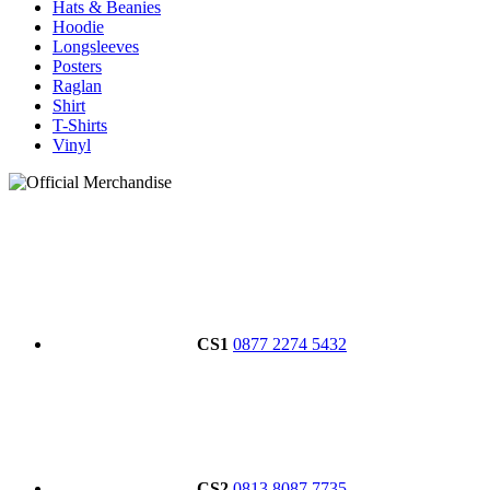
Hats & Beanies
Hoodie
Longsleeves
Posters
Raglan
Shirt
T-Shirts
Vinyl
CS1
0877 2274 5432
CS2
0813 8087 7735