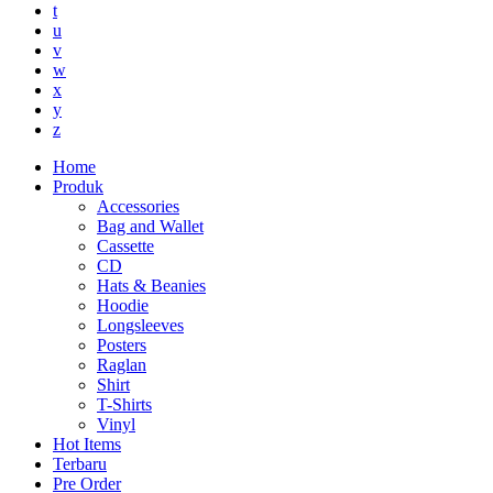
t
u
v
w
x
y
z
Home
Produk
Accessories
Bag and Wallet
Cassette
CD
Hats & Beanies
Hoodie
Longsleeves
Posters
Raglan
Shirt
T-Shirts
Vinyl
Hot Items
Terbaru
Pre Order