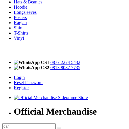
Hats & Beanies
Hoodie
Longsleeves
Posters
Raglan
Shirt
T-Shirts
Vinyl
CS1
0877 2274 5432
CS2
0813 8087 7735
Login
Reset Password
Register
Official Merchandise