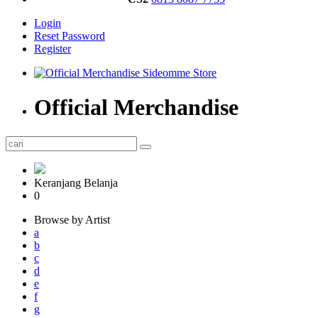
Login
Reset Password
Register
Official Merchandise
Keranjang Belanja
0
Browse by Artist
a
b
c
d
e
f
g