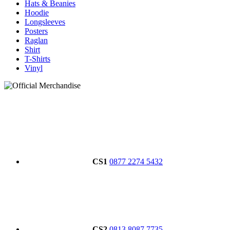
Hats & Beanies
Hoodie
Longsleeves
Posters
Raglan
Shirt
T-Shirts
Vinyl
CS1
0877 2274 5432
CS2
0813 8087 7735