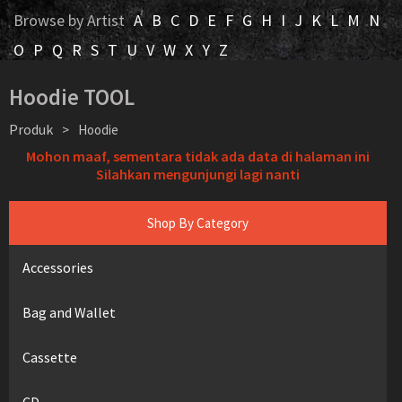
Browse by Artist
A
B
C
D
E
F
G
H
I
J
K
L
M
N
O
P
Q
R
S
T
U
V
W
X
Y
Z
Hoodie TOOL
Produk
>
Hoodie
Mohon maaf, sementara tidak ada data di halaman ini
Silahkan mengunjungi lagi nanti
Shop By Category
Accessories
Bag and Wallet
Cassette
CD