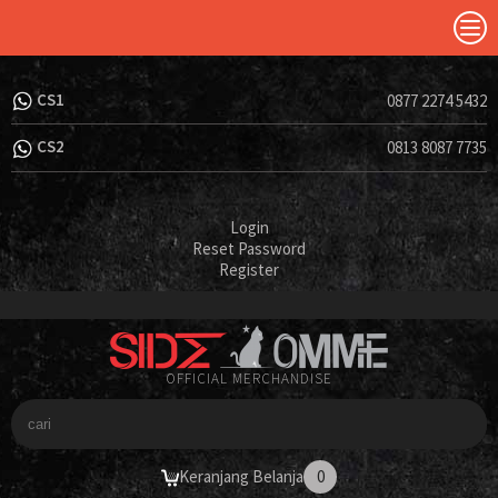
CS1
0877 2274 5432
CS2
0813 8087 7735
Login
Reset Password
Register
OFFICIAL MERCHANDISE
Keranjang Belanja
0