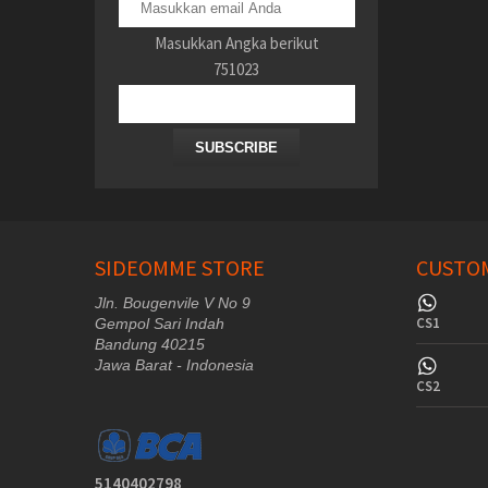
Masukkan Angka berikut
751023
SUBSCRIBE
SIDEOMME STORE
CUSTOM
Jln. Bougenvile V No 9
CS1
Gempol Sari Indah
Bandung 40215
Jawa Barat - Indonesia
CS2
5140402798