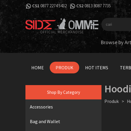
CS1
0877 2274 5432
CS2
0813 8087 7735
OFFICIAL MERCHANDISE
Browse by Art
HOME
PRODUK
HOT ITEMS
TER
Hood
Shop By Category
Produk
>
H
Accessories
Bag and Wallet