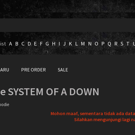
ist
A
B
C
D
E
F
G
H
I
J
K
L
M
N
O
P
Q
R
S
T
BARU
PRE ORDER
SALE
ie SYSTEM OF A DOWN
oodie
Mohon maaf, sementara tidak ada data 
Silahkan mengunjungi lagi n