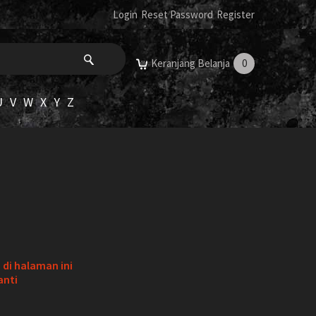
Login
Reset Password
Register
Keranjang Belanja
0
U
V
W
X
Y
Z
di halaman ini
anti