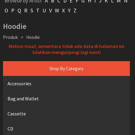
Browse by Artist
A
B
C
D
E
F
G
H
I
J
K
L
M
N
O
P
Q
R
S
T
U
V
W
X
Y
Z
Hoodie
Produk
>
Hoodie
Mohon maaf, sementara tidak ada data di halaman ini
Silahkan mengunjungi lagi nanti
Shop By Category
Accessories
Bag and Wallet
Cassette
CD