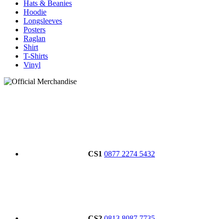
Hats & Beanies
Hoodie
Longsleeves
Posters
Raglan
Shirt
T-Shirts
Vinyl
CS1
0877 2274 5432
CS2
0813 8087 7735