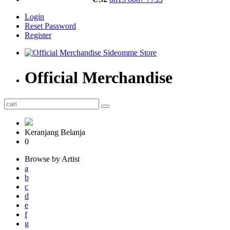
Login
Reset Password
Register
Official Merchandise
Keranjang Belanja
0
Browse by Artist
a
b
c
d
e
f
g