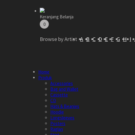
Keranjang Belanja
0
Browse by Artist
A
B
C
D
E
F
G
H
I
Home
Produk
Accessories
Bag and Wallet
Cassette
CD
Hats & Beanies
Hoodie
Longsleeves
Posters
Raglan
Shirt