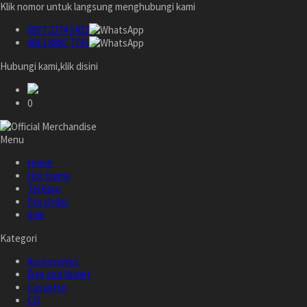
Klik nomor untuk langsung menghubungi kami
0877 2274 5432
0813 8087 7735
Hubungi kami,klik disini
0
Menu
Home
Hot Items
Terbaru
Pre Order
Sale
Kategori
Accessories
Bag and Wallet
Cassette
CD