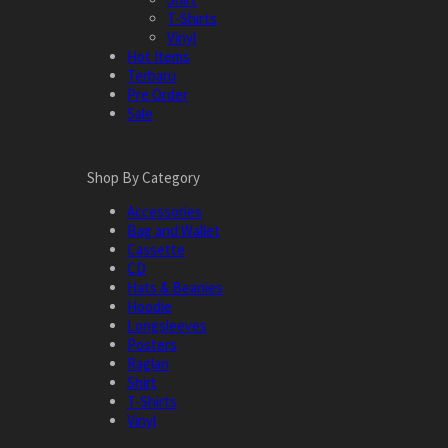
T-Shirts
Vinyl
Hot Items
Terbaru
Pre Order
Sale
Shop By Category
Accessories
Bag and Wallet
Cassette
CD
Hats & Beanies
Hoodie
Longsleeves
Posters
Raglan
Shirt
T-Shirts
Vinyl