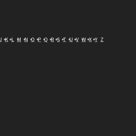
J
K
L
M
N
O
P
Q
R
S
T
U
V
W
X
Y
Z