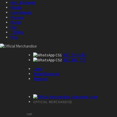
Hats & Beanies
Hoodie
Longsleeves
Posters
Raglan
Shirt
T-Shirts
Vinyl
CS1
0877 2274 5432
CS2
0813 8087 7735
Login
Reset Password
Register
OFFICIAL MERCHANDISE