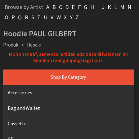
Browse by Artist
A
B
C
D
E
F
G
H
I
J
K
L
M
N
O
P
Q
R
S
T
U
V
W
X
Y
Z
Hoodie PAUL GILBERT
Produk
>
Hoodie
Mohon maaf, sementara tidak ada data di halaman ini
Silahkan mengunjungi lagi nanti
Shop By Category
Accessories
Bag and Wallet
Cassette
CD