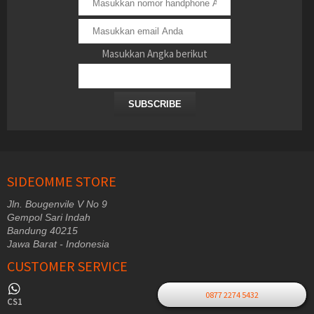
Masukkan Angka berikut
SUBSCRIBE
SIDEOMME STORE
Jln. Bougenvile V No 9
Gempol Sari Indah
Bandung 40215
Jawa Barat - Indonesia
CUSTOMER SERVICE
0877 2274 5432
CS1