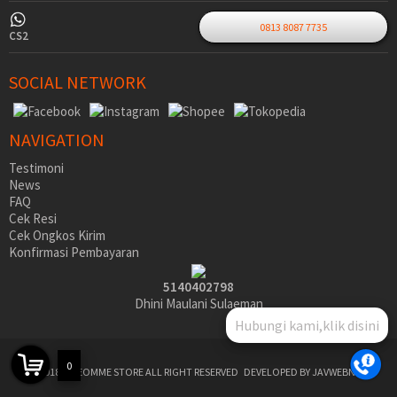
0813 8087 7735
CS2
SOCIAL NETWORK
NAVIGATION
Testimoni
News
FAQ
Cek Resi
Cek Ongkos Kirim
Konfirmasi Pembayaran
5140402798
Dhini Maulani Sulaeman
Hubungi kami,klik disini
0
©2018 SIDEOMME STORE ALL RIGHT RESERVED
DEVELOPED BY JAVWEBNET