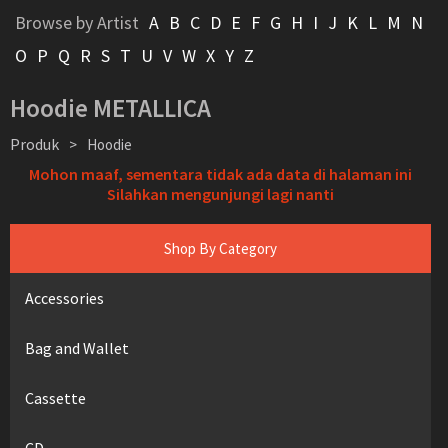
Browse by Artist
A
B
C
D
E
F
G
H
I
J
K
L
M
N
O
P
Q
R
S
T
U
V
W
X
Y
Z
Hoodie METALLICA
Produk
>
Hoodie
Mohon maaf, sementara tidak ada data di halaman ini
Silahkan mengunjungi lagi nanti
Shop By Category
Accessories
Bag and Wallet
Cassette
CD