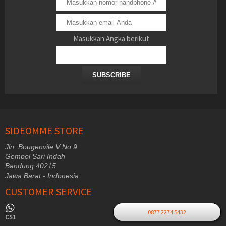
Masukkan Angka berikut
SUBSCRIBE
SIDEOMME STORE
Jln. Bougenvile V No 9
Gempol Sari Indah
Bandung 40215
Jawa Barat - Indonesia
CUSTOMER SERVICE
0877 2274 5432
CS1