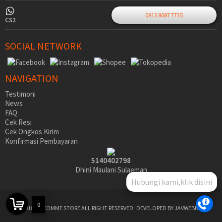
0813 8087 7735
CS2
SOCIAL NETWORK
NAVIGATION
Testimoni
News
FAQ
Cek Resi
Cek Ongkos Kirim
Konfirmasi Pembayaran
5140402798
Dhini Maulani Sulaeman
Hubungi kami,klik disini
0
©2018 SIDEOMME STORE ALL RIGHT RESERVED
DEVELOPED BY JAVWEBNET