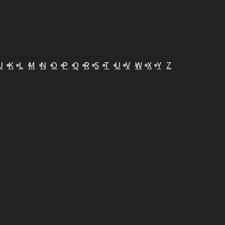
J
K
L
M
N
O
P
Q
R
S
T
U
V
W
X
Y
Z