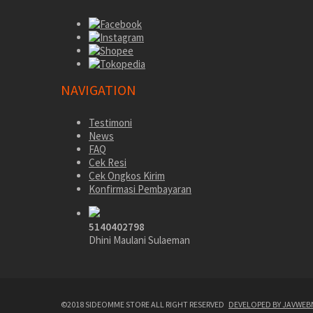
NAVIGATION
Testimoni
News
FAQ
Cek Resi
Cek Ongkos Kirim
Konfirmasi Pembayaran
5140402798
Dhini Maulani Sulaeman
©2018 SIDEOMME STORE ALL RIGHT RESERVED
DEVELOPED BY JAVWEB