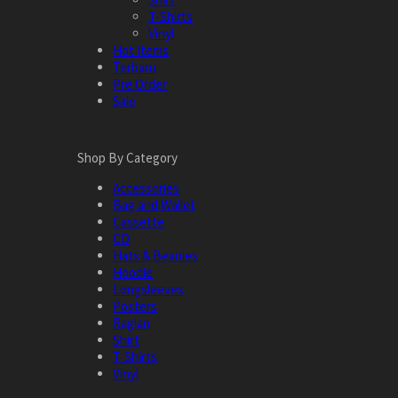
T-Shirts
Vinyl
Hot Items
Terbaru
Pre Order
Sale
Shop By Category
Accessories
Bag and Wallet
Cassette
CD
Hats & Beanies
Hoodie
Longsleeves
Posters
Raglan
Shirt
T-Shirts
Vinyl