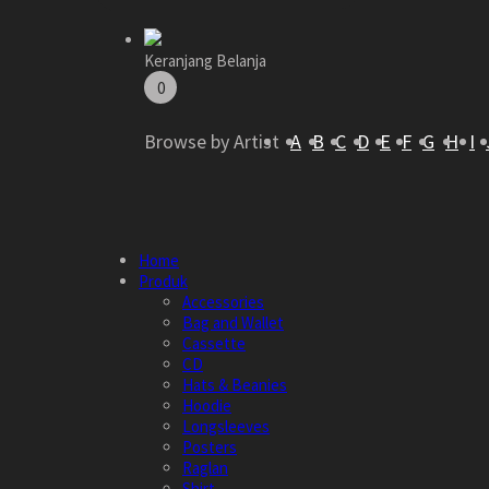
Keranjang Belanja
0
Browse by Artist
A
B
C
D
E
F
G
H
I
Home
Produk
Accessories
Bag and Wallet
Cassette
CD
Hats & Beanies
Hoodie
Longsleeves
Posters
Raglan
Shirt