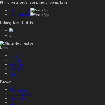
Klik nomor untuk langsung menghubungi kami
0877 2274 5432
0813 8087 7735
Hubungi kami,klik disini
0
Menu
Home
Hot Items
Terbaru
Pre Order
Sale
Kategori
Accessories
Bag and Wallet
Cassette
CD