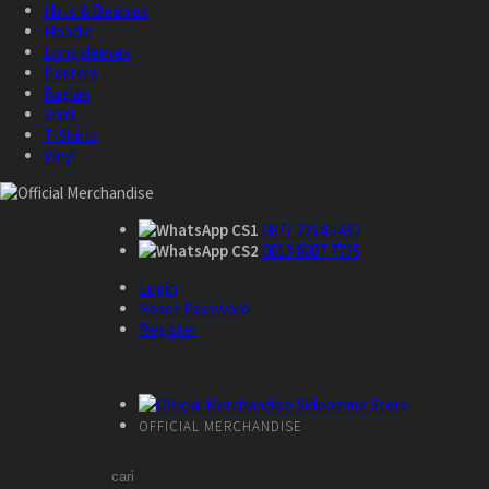
Hats & Beanies
Hoodie
Longsleeves
Posters
Raglan
Shirt
T-Shirts
Vinyl
CS1
0877 2274 5432
CS2
0813 8087 7735
Login
Reset Password
Register
OFFICIAL MERCHANDISE