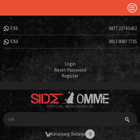
CS1
0877 2274 5432
CS2
0813 8087 7735
Login
Reset Password
Register
OFFICIAL MERCHANDISE
Keranjang Belanja
0