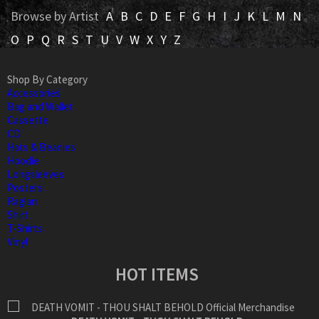
Browse by Artist
A
B
C
D
E
F
G
H
I
J
K
L
M
N
O
P
Q
R
S
T
U
V
W
X
Y
Z
Shop By Category
Accessories
Bag and Wallet
Cassette
CD
Hats & Beanies
Hoodie
Longsleeves
Posters
Raglan
Shirt
T-Shirts
Vinyl
HOT ITEMS