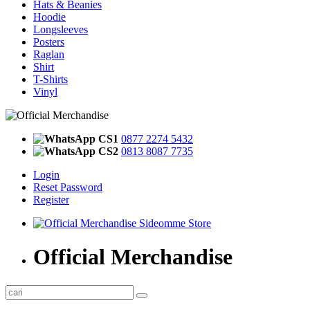
Hats & Beanies
Hoodie
Longsleeves
Posters
Raglan
Shirt
T-Shirts
Vinyl
CS1
0877 2274 5432
CS2
0813 8087 7735
Login
Reset Password
Register
Official Merchandise