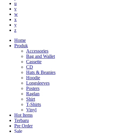
u
v
w
x
y
z
Home
Produk
Accessories
Bag and Wallet
Cassette
CD
Hats & Beanies
Hoodie
Longsleeves
Posters
Raglan
Shirt
T-Shirts
Vinyl
Hot Items
Terbaru
Pre Order
Sale