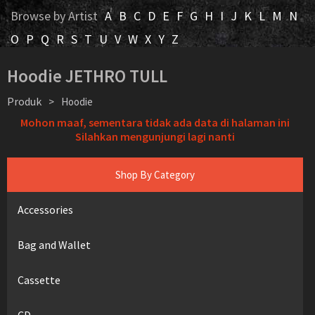
Browse by Artist
A
B
C
D
E
F
G
H
I
J
K
L
M
N
O
P
Q
R
S
T
U
V
W
X
Y
Z
Hoodie JETHRO TULL
Produk
>
Hoodie
Mohon maaf, sementara tidak ada data di halaman ini
Silahkan mengunjungi lagi nanti
Shop By Category
Accessories
Bag and Wallet
Cassette
CD