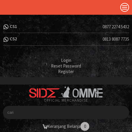
CS1
0877 2274 5432
CS2
0813 8087 7735
Login
Reset Password
Register
OFFICIAL MERCHANDISE
Keranjang Belanja
0