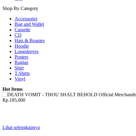
Shop By Category
Accessories
Bag and Wallet
Cassette
CD
Hats & Beanies
Hoodie
Longsleeves
Posters
Raglan
Shirt
T-Shirts
Vinyl
Hot Items
Rp.185,000
Lihat selengkapnya