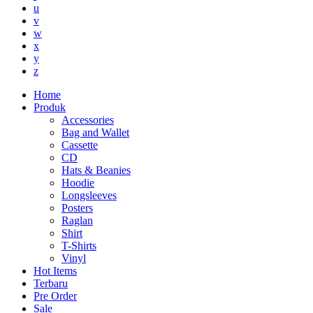
u
v
w
x
y
z
Home
Produk
Accessories
Bag and Wallet
Cassette
CD
Hats & Beanies
Hoodie
Longsleeves
Posters
Raglan
Shirt
T-Shirts
Vinyl
Hot Items
Terbaru
Pre Order
Sale