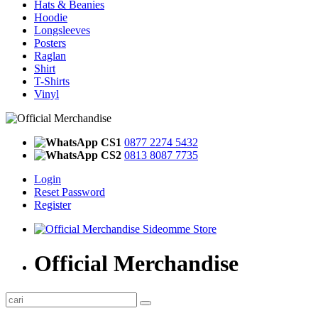
Hats & Beanies
Hoodie
Longsleeves
Posters
Raglan
Shirt
T-Shirts
Vinyl
CS1
0877 2274 5432
CS2
0813 8087 7735
Login
Reset Password
Register
Official Merchandise