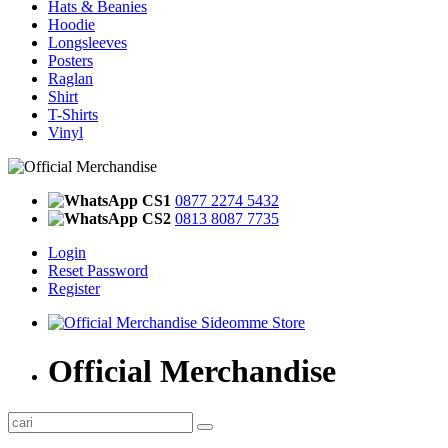
Hats & Beanies
Hoodie
Longsleeves
Posters
Raglan
Shirt
T-Shirts
Vinyl
CS1
0877 2274 5432
CS2
0813 8087 7735
Login
Reset Password
Register
Official Merchandise