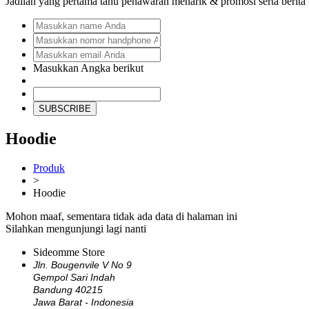
Jadilah yang pertama tahu penawaran menarik & promosi serta berita
Masukkan Angka berikut
SUBSCRIBE
Hoodie
Produk
>
Hoodie
Mohon maaf, sementara tidak ada data di halaman ini
Silahkan mengunjungi lagi nanti
Sideomme Store
Jln. Bougenvile V No 9
Gempol Sari Indah
Bandung 40215
Jawa Barat - Indonesia