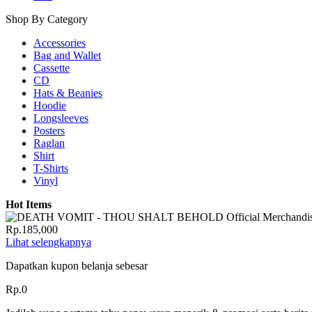
Shop By Category
Accessories
Bag and Wallet
Cassette
CD
Hats & Beanies
Hoodie
Longsleeves
Posters
Raglan
Shirt
T-Shirts
Vinyl
Hot Items
Rp.185,000
Lihat selengkapnya
Dapatkan kupon belanja sebesar
Rp.0