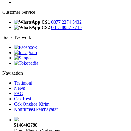
Customer Service
CS1
0877 2274 5432
CS2
0813 8087 7735
Social Network
Navigation
Testimoni
News
FAQ
Cek Resi
Cek Ongkos Kirim
Konfirmasi Pembayaran
5140402798
Dhini Maulani Sulaeman