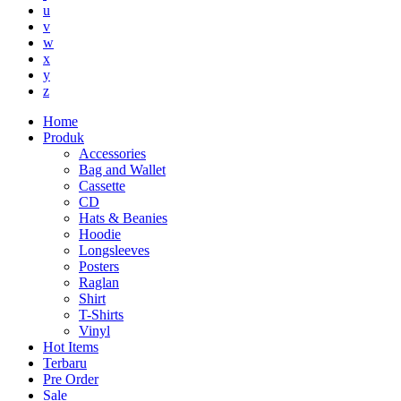
u
v
w
x
y
z
Home
Produk
Accessories
Bag and Wallet
Cassette
CD
Hats & Beanies
Hoodie
Longsleeves
Posters
Raglan
Shirt
T-Shirts
Vinyl
Hot Items
Terbaru
Pre Order
Sale