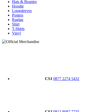
Hats & Beanies
Hoodie
Longsleeves
Posters
Raglan
Shirt
T-Shirts
Vinyl
CS1
0877 2274 5432
CS2
0813 8087 7735