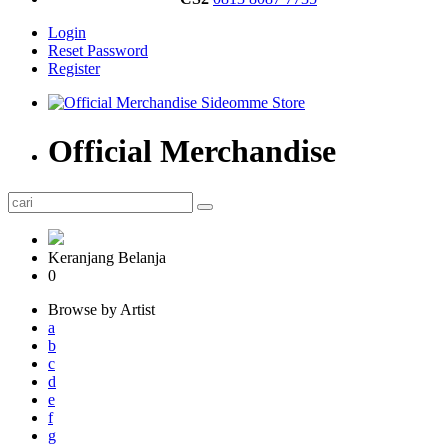
Login
Reset Password
Register
Official Merchandise
Keranjang Belanja
0
Browse by Artist
a
b
c
d
e
f
g