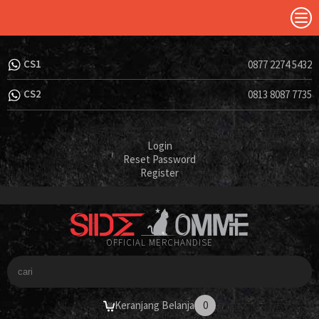
CS1
0877 2274 5432
CS2
0813 8087 7735
Login
Reset Password
Register
OFFICIAL MERCHANDISE
Keranjang Belanja
0