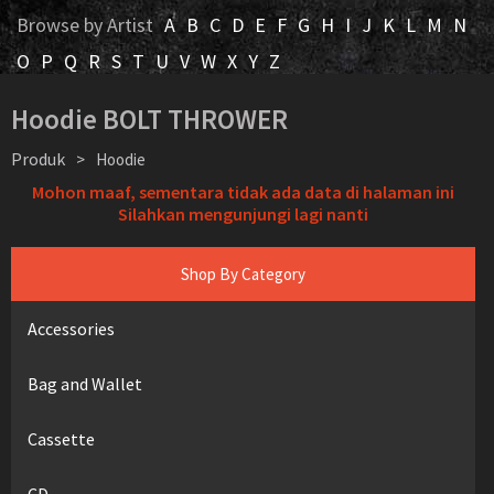
Browse by Artist
A
B
C
D
E
F
G
H
I
J
K
L
M
N
O
P
Q
R
S
T
U
V
W
X
Y
Z
Hoodie BOLT THROWER
Produk
>
Hoodie
Mohon maaf, sementara tidak ada data di halaman ini
Silahkan mengunjungi lagi nanti
Shop By Category
Accessories
Bag and Wallet
Cassette
CD