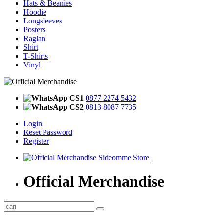
Hats & Beanies
Hoodie
Longsleeves
Posters
Raglan
Shirt
T-Shirts
Vinyl
CS1
0877 2274 5432
CS2
0813 8087 7735
Login
Reset Password
Register
Official Merchandise