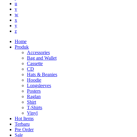
u
v
w
x
y
z
Home
Produk
Accessories
Bag and Wallet
Cassette
CD
Hats & Beanies
Hoodie
Longsleeves
Posters
Raglan
Shirt
T-Shirts
Vinyl
Hot Items
Terbaru
Pre Order
Sale