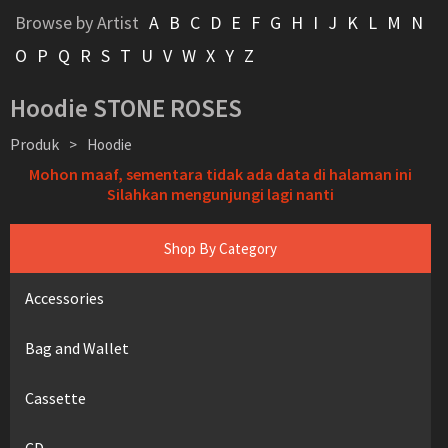
Browse by Artist
A
B
C
D
E
F
G
H
I
J
K
L
M
N
O
P
Q
R
S
T
U
V
W
X
Y
Z
Hoodie STONE ROSES
Produk
>
Hoodie
Mohon maaf, sementara tidak ada data di halaman ini
Silahkan mengunjungi lagi nanti
Shop By Category
Accessories
Bag and Wallet
Cassette
CD