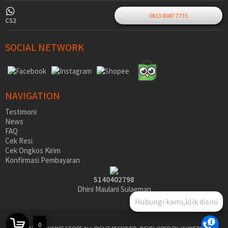
0813 8087 7735
CS2
SOCIAL NETWORK
NAVIGATION
Testimoni
News
FAQ
Cek Resi
Cek Ongkos Kirim
Konfirmasi Pembayaran
5140402798
Dhini Maulani Sulaeman
Hubungi kami,klik disini
0