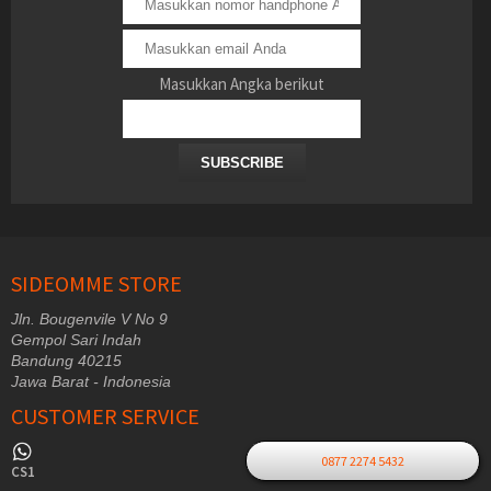
Masukkan Angka berikut
SUBSCRIBE
SIDEOMME STORE
Jln. Bougenvile V No 9
Gempol Sari Indah
Bandung 40215
Jawa Barat - Indonesia
CUSTOMER SERVICE
0877 2274 5432
CS1