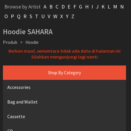
Browse by Artist
A
B
C
D
E
F
G
H
I
J
K
L
M
N
O
P
Q
R
S
T
U
V
W
X
Y
Z
Hoodie SAHARA
Produk
>
Hoodie
Mohon maaf, sementara tidak ada data di halaman ini
Silahkan mengunjungi lagi nanti
Shop By Category
Accessories
Bag and Wallet
Cassette
CD