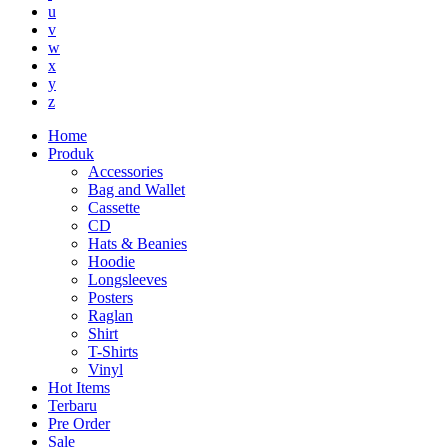
u
v
w
x
y
z
Home
Produk
Accessories
Bag and Wallet
Cassette
CD
Hats & Beanies
Hoodie
Longsleeves
Posters
Raglan
Shirt
T-Shirts
Vinyl
Hot Items
Terbaru
Pre Order
Sale