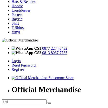
Hats & Beanies
Hoodie
Longsleeves
Posters
Raglan
Shirt
T-Shirts
Vinyl
CS1
0877 2274 5432
CS2
0813 8087 7735
Login
Reset Password
Register
Official Merchandise