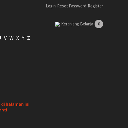
Login
Reset Password
Register
Keranjang Belanja
0
U
V
W
X
Y
Z
di halaman ini
anti