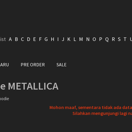
ist
A
B
C
D
E
F
G
H
I
J
K
L
M
N
O
P
Q
R
S
T
BARU
PRE ORDER
SALE
e METALLICA
oodie
Mohon maaf, sementara tidak ada data 
Silahkan mengunjungi lagi n