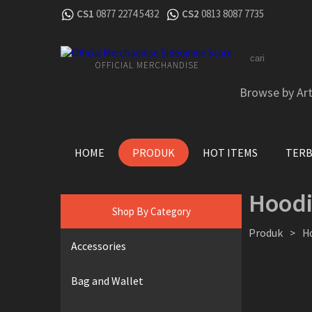
CS1
0877 2274 5432
CS2
0813 8087 7735
OFFICIAL MERCHANDISE
Browse by Art
HOME
PRODUK
HOT ITEMS
TER
Hoodi
Shop By Category
Produk
>
H
Accessories
Bag and Wallet