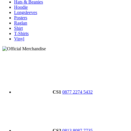
Hats & Beanies
Hoodie
Longsleeves
Posters
Raglan
Shirt
T-Shirts
Vinyl
CS1
0877 2274 5432
CS2
0813 8087 7735