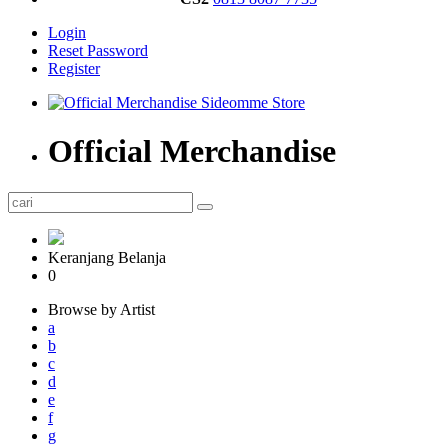
Login
Reset Password
Register
Official Merchandise
Keranjang Belanja
0
Browse by Artist
a
b
c
d
e
f
g