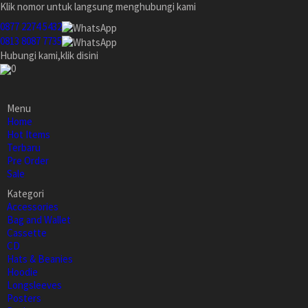
Klik nomor untuk langsung menghubungi kami
0877 2274 5432
0813 8087 7735
Hubungi kami,klik disini
0
Menu
Home
Hot Items
Terbaru
Pre Order
Sale
Kategori
Accessories
Bag and Wallet
Cassette
CD
Hats & Beanies
Hoodie
Longsleeves
Posters