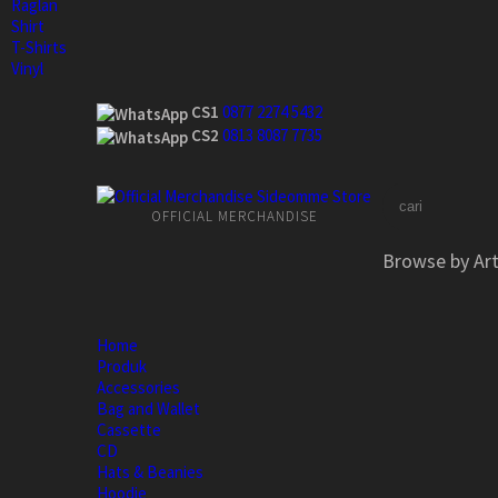
Raglan
Shirt
T-Shirts
Vinyl
CS1
0877 2274 5432
CS2
0813 8087 7735
OFFICIAL MERCHANDISE
Browse by Art
Home
Produk
Accessories
Bag and Wallet
Cassette
CD
Hats & Beanies
Hoodie