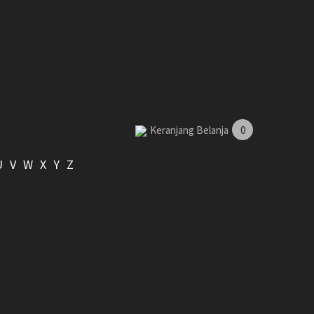
Keranjang Belanja
0
U
V
W
X
Y
Z