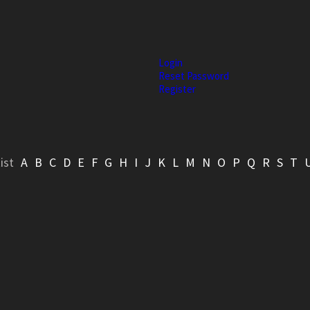
Login
Reset Password
Register
ist
A
B
C
D
E
F
G
H
I
J
K
L
M
N
O
P
Q
R
S
T