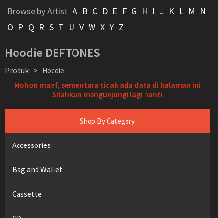
Browse by Artist
A
B
C
D
E
F
G
H
I
J
K
L
M
N
O
P
Q
R
S
T
U
V
W
X
Y
Z
Hoodie DEFTONES
Produk
>
Hoodie
Mohon maaf, sementara tidak ada data di halaman ini
Silahkan mengunjungi lagi nanti
Shop By Category
Accessories
Bag and Wallet
Cassette
CD