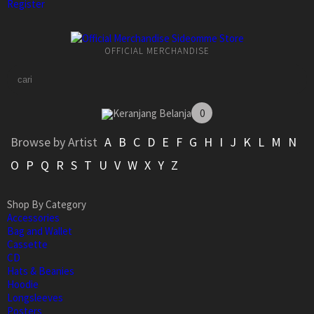
Register
OFFICIAL MERCHANDISE
Keranjang Belanja
0
Browse by Artist
A
B
C
D
E
F
G
H
I
J
K
L
M
N
O
P
Q
R
S
T
U
V
W
X
Y
Z
Shop By Category
Accessories
Bag and Wallet
Cassette
CD
Hats & Beanies
Hoodie
Longsleeves
Posters