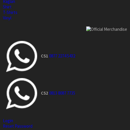
Raglan
Shirt
T-Shirts
Vinyl
CS1
0877 2274 5432
CS2
0813 8087 7735
Login
Reset Password