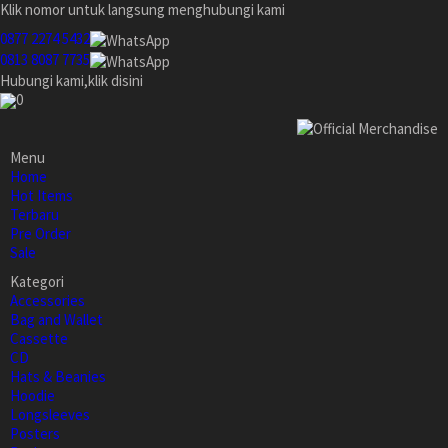
Klik nomor untuk langsung menghubungi kami
0877 2274 5432
0813 8087 7735
Hubungi kami,klik disini
0
Menu
Home
Hot Items
Terbaru
Pre Order
Sale
Kategori
Accessories
Bag and Wallet
Cassette
CD
Hats & Beanies
Hoodie
Longsleeves
Posters