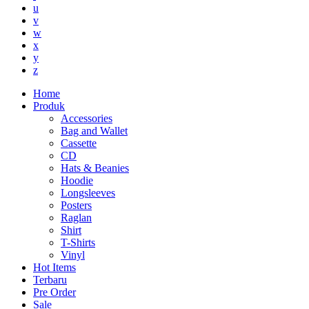
u
v
w
x
y
z
Home
Produk
Accessories
Bag and Wallet
Cassette
CD
Hats & Beanies
Hoodie
Longsleeves
Posters
Raglan
Shirt
T-Shirts
Vinyl
Hot Items
Terbaru
Pre Order
Sale