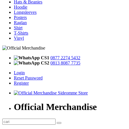
Hats & Beanies
Hoodie
Longsleeves
Posters
Raglan
Shirt
T-Shirts
Vinyl
CS1
0877 2274 5432
CS2
0813 8087 7735
Login
Reset Password
Register
Official Merchandise