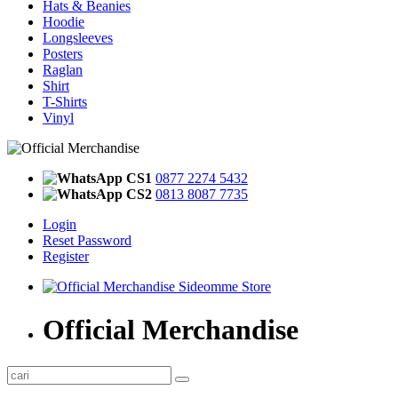
Hats & Beanies
Hoodie
Longsleeves
Posters
Raglan
Shirt
T-Shirts
Vinyl
CS1
0877 2274 5432
CS2
0813 8087 7735
Login
Reset Password
Register
Official Merchandise