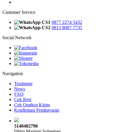
Customer Service
CS1
0877 2274 5432
CS2
0813 8087 7735
Social Network
Navigation
Testimoni
News
FAQ
Cek Resi
Cek Ongkos Kirim
Konfirmasi Pembayaran
5140402798
Dhini Maulani Sulaeman