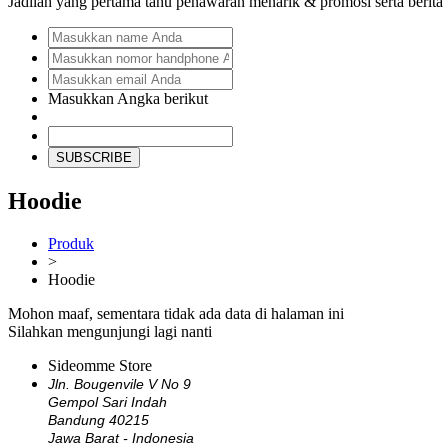
Jadilah yang pertama tahu penawaran menarik & promosi serta berita
Masukkan Angka berikut
SUBSCRIBE
Hoodie
Produk
>
Hoodie
Mohon maaf, sementara tidak ada data di halaman ini
Silahkan mengunjungi lagi nanti
Sideomme Store
Jln. Bougenvile V No 9
Gempol Sari Indah
Bandung 40215
Jawa Barat - Indonesia