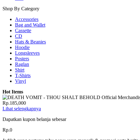
Shop By Category
Accessories
Bag and Wallet
Cassette
CD
Hats & Beanies
Hoodie
Longsleeves
Posters
Raglan
Shirt
T-Shirts
Vinyl
Hot Items
Rp.185,000
Lihat selengkapnya
Dapatkan kupon belanja sebesar
Rp.0