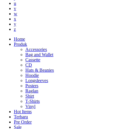
u
v
w
x
y
z
Home
Produk
Accessories
Bag and Wallet
Cassette
CD
Hats & Beanies
Hoodie
Longsleeves
Posters
Raglan
Shirt
T-Shirts
Vinyl
Hot Items
Terbaru
Pre Order
Sale