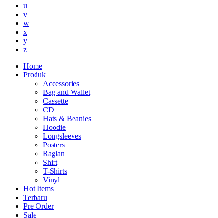
u
v
w
x
y
z
Home
Produk
Accessories
Bag and Wallet
Cassette
CD
Hats & Beanies
Hoodie
Longsleeves
Posters
Raglan
Shirt
T-Shirts
Vinyl
Hot Items
Terbaru
Pre Order
Sale