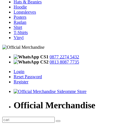
Hats & Beanies
Hoodie
Longsleeves
Posters
Raglan
Shirt
T-Shirts
Vinyl
CS1
0877 2274 5432
CS2
0813 8087 7735
Login
Reset Password
Register
Official Merchandise