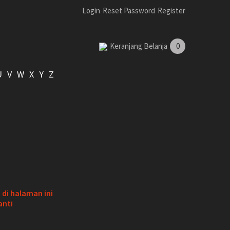
Login
Reset Password
Register
Keranjang Belanja
0
U
V
W
X
Y
Z
di halaman ini
anti