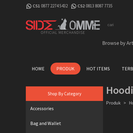
CS1
0877 2274 5432
CS2
0813 8087 7735
OFFICIAL MERCHANDISE
Browse by Art
HOME
PRODUK
HOT ITEMS
TER
Hood
Shop By Category
Produk
>
H
Accessories
Bag and Wallet