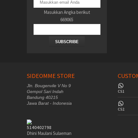
Masukkan Angka berikut
669065
SUBSCRIBE
SIDEOMME STORE
CUSTOM
Jln. Bougenvile V No 9
CS1
Gempol Sari Indah
Bandung 40215
Jawa Barat - Indonesia
CS2
5140402798
Dhini Maulani Sulaeman