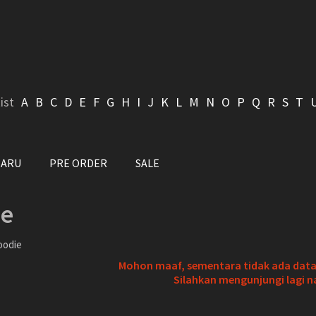
ist
A
B
C
D
E
F
G
H
I
J
K
L
M
N
O
P
Q
R
S
T
BARU
PRE ORDER
SALE
ie
oodie
Mohon maaf, sementara tidak ada data 
Silahkan mengunjungi lagi n