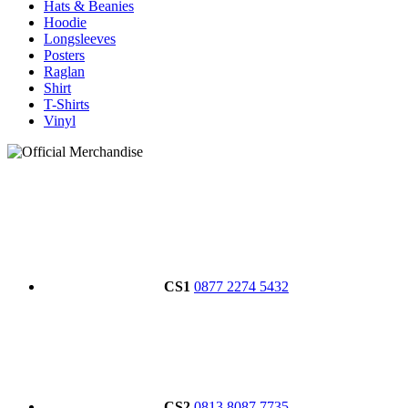
Hats & Beanies
Hoodie
Longsleeves
Posters
Raglan
Shirt
T-Shirts
Vinyl
CS1
0877 2274 5432
CS2
0813 8087 7735