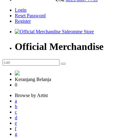
Login
Reset Password
Register
Official Merchandise
Keranjang Belanja
0
Browse by Artist
a
b
c
d
e
f
g