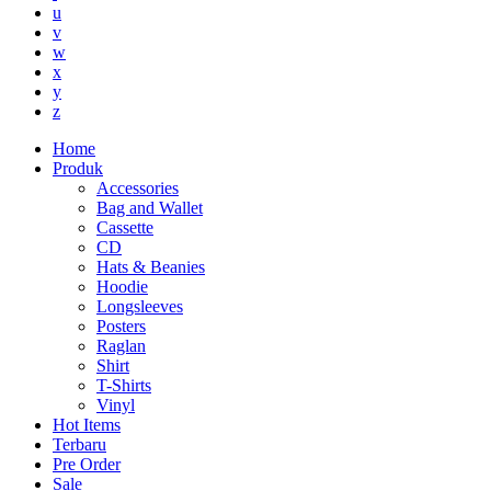
u
v
w
x
y
z
Home
Produk
Accessories
Bag and Wallet
Cassette
CD
Hats & Beanies
Hoodie
Longsleeves
Posters
Raglan
Shirt
T-Shirts
Vinyl
Hot Items
Terbaru
Pre Order
Sale