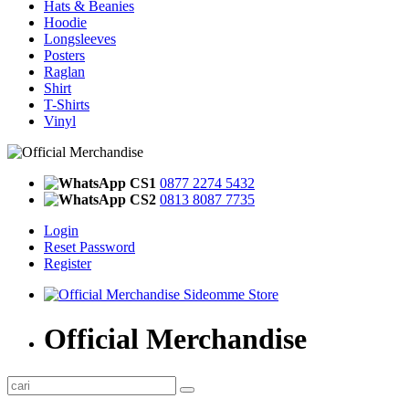
Hats & Beanies
Hoodie
Longsleeves
Posters
Raglan
Shirt
T-Shirts
Vinyl
CS1
0877 2274 5432
CS2
0813 8087 7735
Login
Reset Password
Register
Official Merchandise