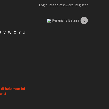
Login
Reset Password
Register
Keranjang Belanja
0
U
V
W
X
Y
Z
di halaman ini
anti