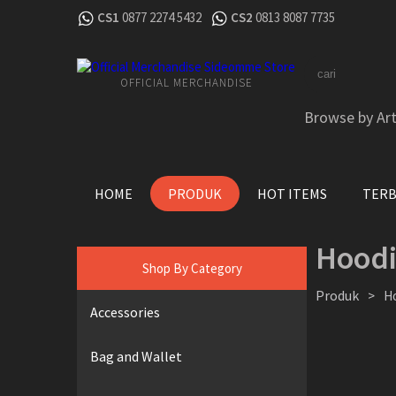
CS1
0877 2274 5432
CS2
0813 8087 7735
OFFICIAL MERCHANDISE
Browse by Art
HOME
PRODUK
HOT ITEMS
TER
Hood
Shop By Category
Produk
>
H
Accessories
Bag and Wallet