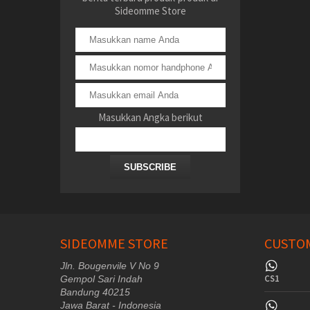
Sideomme Store
Masukkan Angka berikut
SUBSCRIBE
SIDEOMME STORE
CUSTOM
Jln. Bougenvile V No 9
CS1
Gempol Sari Indah
Bandung 40215
Jawa Barat - Indonesia