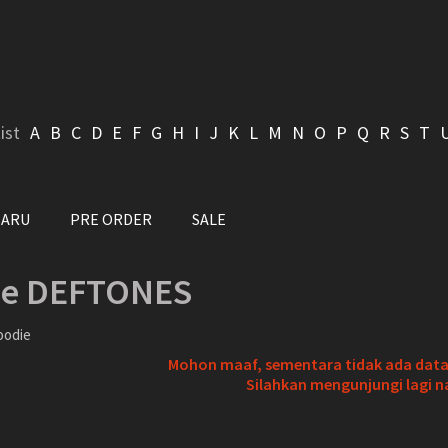
ist
A
B
C
D
E
F
G
H
I
J
K
L
M
N
O
P
Q
R
S
T
BARU
PRE ORDER
SALE
ie DEFTONES
oodie
Mohon maaf, sementara tidak ada data 
Silahkan mengunjungi lagi n