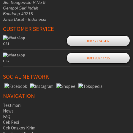
Jln. Bougenvile V No 9
Gempol Sari Indah
Bandung 40215
Jawa Barat - Indonesia
CUSTOMER SERVICE
0877 2274 5432
CS1
0813 8087 7735
CS2
SOCIAL NETWORK
NAVIGATION
Testimoni
News
FAQ
Cek Resi
Cek Ongkos Kirim