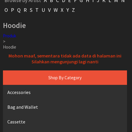
Browse by Artist
A
B
C
D
E
F
G
H
I
J
K
L
M
N
O
P
Q
R
S
T
U
V
W
X
Y
Z
Hoodie
Produk
>
Hoodie
Mohon maaf, sementara tidak ada data di halaman ini
Silahkan mengunjungi lagi nanti
Shop By Category
Accessories
Bag and Wallet
Cassette