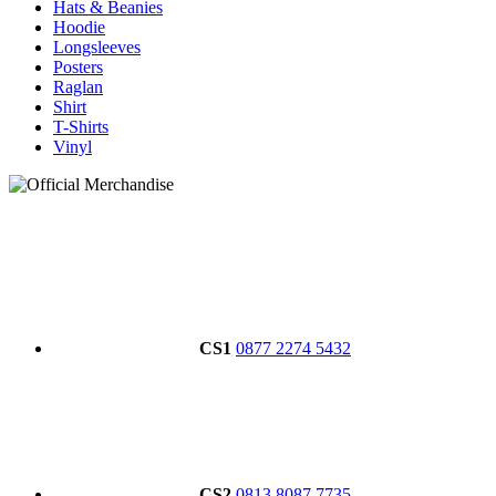
Hats & Beanies
Hoodie
Longsleeves
Posters
Raglan
Shirt
T-Shirts
Vinyl
CS1
0877 2274 5432
CS2
0813 8087 7735