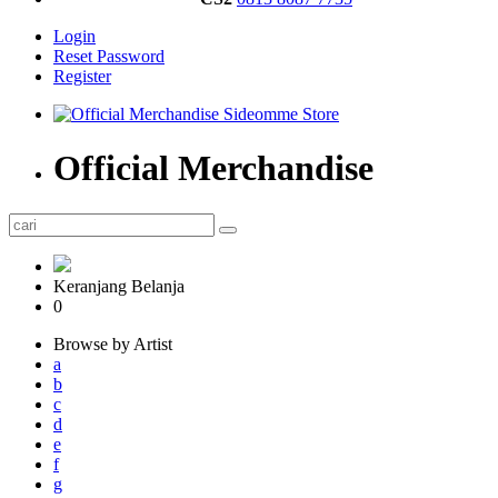
Login
Reset Password
Register
Official Merchandise
Keranjang Belanja
0
Browse by Artist
a
b
c
d
e
f
g