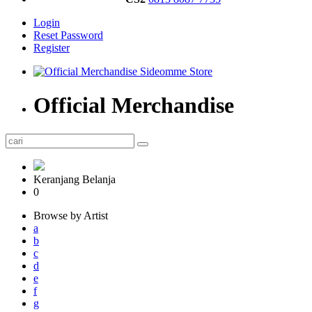
Login
Reset Password
Register
Official Merchandise
Keranjang Belanja
0
Browse by Artist
a
b
c
d
e
f
g