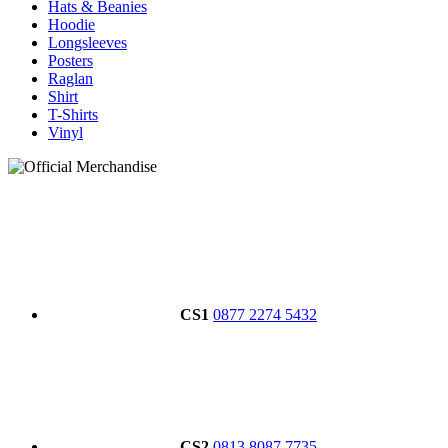
Hats & Beanies
Hoodie
Longsleeves
Posters
Raglan
Shirt
T-Shirts
Vinyl
CS1
0877 2274 5432
CS2
0813 8087 7735