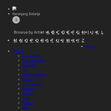
Keranjang Belanja
0
Browse by Artist
A
B
C
D
E
F
G
H
I
J
K
L
M
N
O
P
Q
R
S
T
U
V
W
X
Y
Z
Home
Produk
Accessories
Bag and Wallet
Cassette
CD
Hats & Beanies
Hoodie
Longsleeves
Posters
Raglan
Shirt
T-Shirts
Vinyl