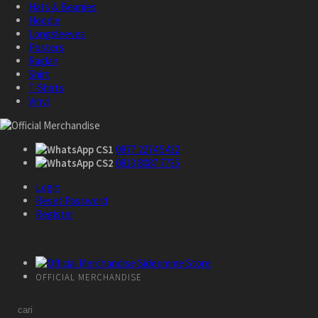
Hats & Beanies
Hoodie
Longsleeves
Posters
Raglan
Shirt
T-Shirts
Vinyl
CS1
0877 2274 5432
CS2
0813 8087 7735
Login
Reset Password
Register
OFFICIAL MERCHANDISE