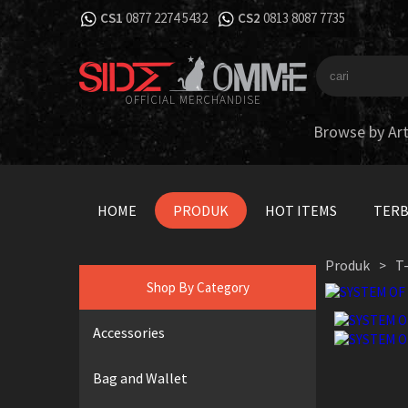
CS1
0877 2274 5432
CS2
0813 8087 7735
OFFICIAL MERCHANDISE
Browse by Art
HOME
PRODUK
HOT ITEMS
TER
Produk
T-
>
Shop By Category
Accessories
Bag and Wallet