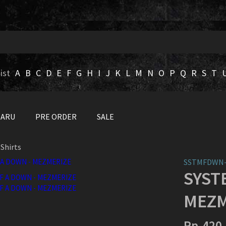
ist
A
B
C
D
E
F
G
H
I
J
K
L
M
N
O
P
Q
R
S
T
BARU
PRE ORDER
SALE
Shirts
SSTMFDWN-
SYST
MEZM
Rp.420