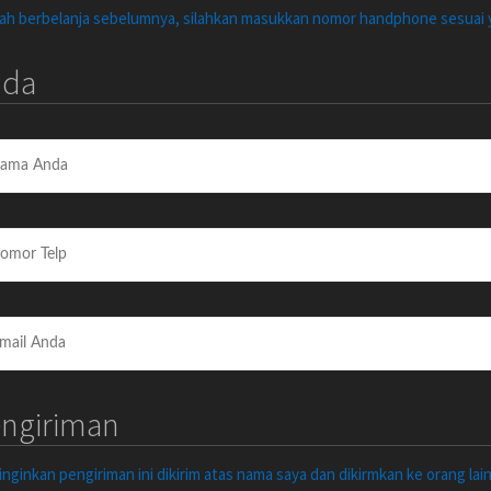
nah berbelanja sebelumnya, silahkan masukkan nomor handphone sesua
nda
engiriman
ginkan pengiriman ini dikirim atas nama saya dan dikirmkan ke orang lai