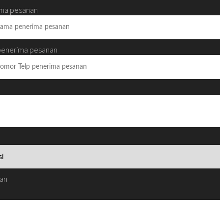
ma pesanan
penerima pesanan
man