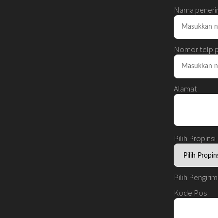
Nama peneri
Nomor telp 
Alamat
Pilih Propinsi
Pilih Pengiri
Kode Pos