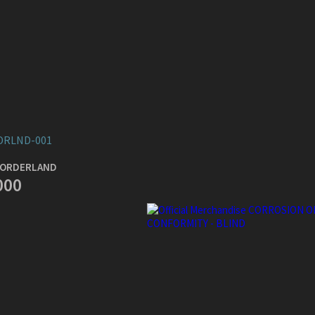
DRLND-001
BORDERLAND
000