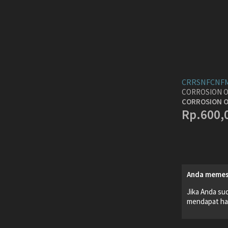
CRRSNFCNFM
CORROSION O
CORROSION O
Rp.600,
Anda memes
Jika Anda su
mendapat har