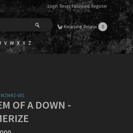
Login
Reset Password
Register
Keranjang Belanja
0
U
V
W
X
Y
Z
MZMRZ-001
EM OF A DOWN -
ERIZE
,000