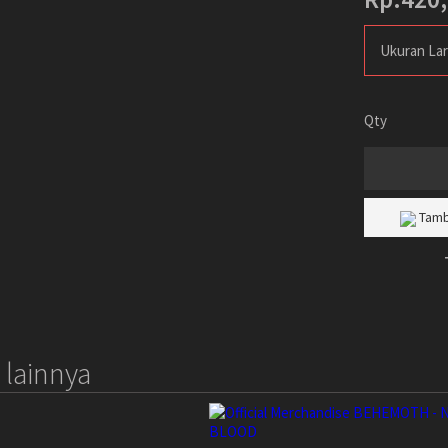
Ukuran La
Qty
Tamb
lainnya