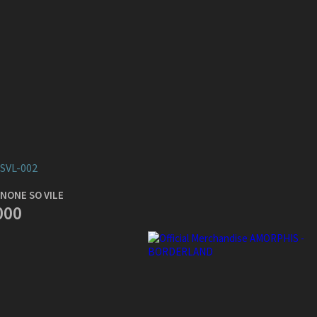
SVL-002
NONE SO VILE
000