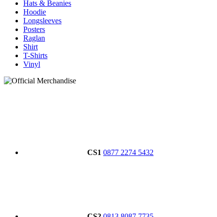
Hats & Beanies
Hoodie
Longsleeves
Posters
Raglan
Shirt
T-Shirts
Vinyl
CS1
0877 2274 5432
CS2
0813 8087 7735