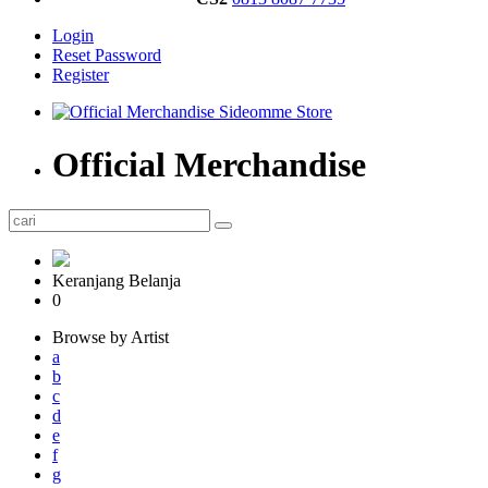
Login
Reset Password
Register
Official Merchandise
Keranjang Belanja
0
Browse by Artist
a
b
c
d
e
f
g