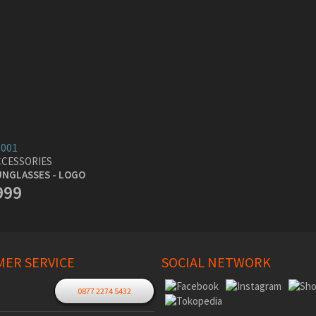
-001
CCESSORIES
UNGLASSES - LOGO
999
ER SERVICE
SOCIAL NETWORK
0877 2274 5432