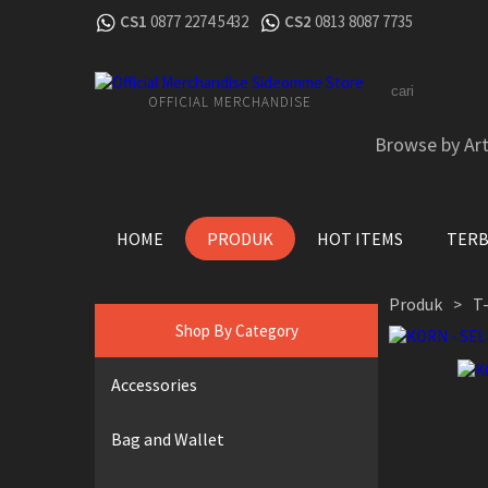
CS1
0877 2274 5432
CS2
0813 8087 7735
OFFICIAL MERCHANDISE
Browse by Art
HOME
PRODUK
HOT ITEMS
TER
Produk
T-
>
Shop By Category
Accessories
Bag and Wallet