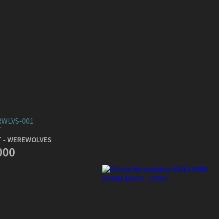
WLVS-001
T
T - WEREWOLVES
000