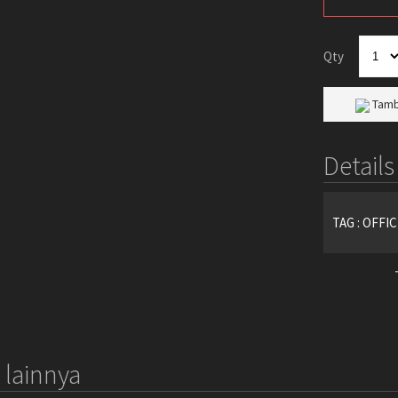
Qty
Tamb
Details
TAG : OFF
lainnya