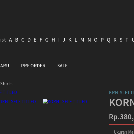
ist
A
B
C
D
E
F
G
H
I
J
K
L
M
N
O
P
Q
R
S
T
BARU
PRE ORDER
SALE
Shirts
KRN-SLFTT
KORN
Rp.380
Ukuran Me