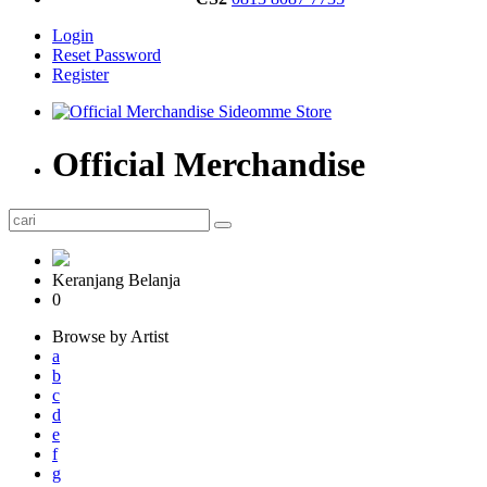
Login
Reset Password
Register
Official Merchandise
Keranjang Belanja
0
Browse by Artist
a
b
c
d
e
f
g