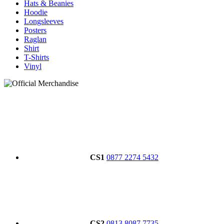
Hats & Beanies
Hoodie
Longsleeves
Posters
Raglan
Shirt
T-Shirts
Vinyl
CS1
0877 2274 5432
CS2
0813 8087 7735