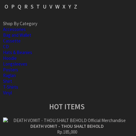
O
P
Q
R
S
T
U
V
W
X
Y
Z
Shop By Category
Accessories
Bag and Wallet
Cassette
CD
Hats & Beanies
Hoodie
Longsleeves
Posters
Raglan
Shirt
T-Shirts
Vinyl
HOT ITEMS
DEATH VOMIT - THOU SHALT BEHOLD
Rp.185,000