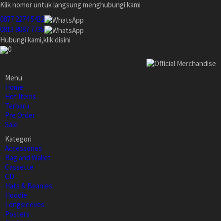
Klik nomor untuk langsung menghubungi kami
0877 2274 5432
0813 8087 7735
Hubungi kami,klik disini
0
Menu
Home
Hot Items
Terbaru
Pre Order
Sale
Kategori
Accessories
Bag and Wallet
Cassette
CD
Hats & Beanies
Hoodie
Longsleeves
Posters