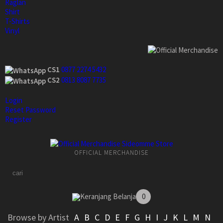
Raglan
Shirt
T-Shirts
Vinyl
CS1
0877 2274 5432
CS2
0813 8087 7735
Login
Reset Password
Register
OFFICIAL MERCHANDISE
Keranjang Belanja
0
Browse by Artist
A
B
C
D
E
F
G
H
I
J
K
L
M
N